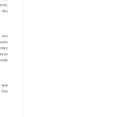
lème,
e des
s ont
moins
erdez
aison
poids
e que
 fois