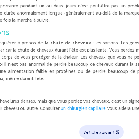
portante pendant un ou deux jours n’est peut-être pas un prob
une durée anormalement longue (généralement au-delà de la marqu
 fois la marche à suivre.
ons
inquiéter à propos de
la chute de cheveux
: les saisons. Les gen
er car la chute de cheveux durant l’été est plus lente. Vous perdez 
du corps de vous protéger de la chaleur. Les cheveux que vous ne p
quoi il n’est pas anormal de perdre beaucoup de cheveux durant la s
à une alimentation faible en protéines ou de perdre beaucoup de 
ux
, même durant l’été.
 chevelures denses, mais que vous perdez vos cheveux, c’est un sign
ir chevelu ou autre. Consulter
un chirurgien capillaire
vous aidera une
$
Article suivant