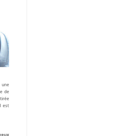
, une
le de
tirée
l est
veux