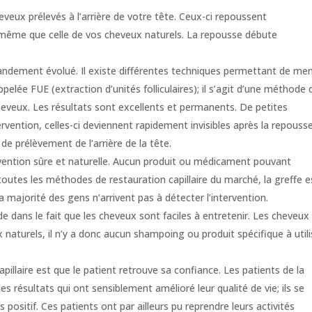
eveux prélevés à l’arrière de votre tête. Ceux-ci repoussent
 même que celle de vos cheveux naturels. La repousse débute
randement évolué. Il existe différentes techniques permettant de me
elée FUE (extraction d’unités folliculaires); il s’agit d’une méthode 
cheveux. Les résultats sont excellents et permanents. De petites
ntervention, celles-ci deviennent rapidement invisibles après la repouss
de prélèvement de l’arrière de la tête.
vention sûre et naturelle. Aucun produit ou médicament pouvant
outes les méthodes de restauration capillaire du marché, la greffe e
la majorité des gens n’arrivent pas à détecter l’intervention.
e dans le fait que les cheveux sont faciles à entretenir. Les cheveux
aturels, il n’y a donc aucun shampoing ou produit spécifique à utili
pillaire est que le patient retrouve sa confiance. Les patients de la
 résultats qui ont sensiblement amélioré leur qualité de vie; ils se
 positif. Ces patients ont par ailleurs pu reprendre leurs activités