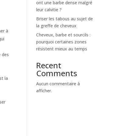
ont une barbe dense malgré
leur calvitie ?
Briser les tabous au sujet de
la greffe de cheveux
ner à
Cheveux, barbe et sourcils :
qui
pourquoi certaines zones
résistent mieux au temps
e des
Recent
Comments
st la
Aucun commentaire à
afficher.
ser