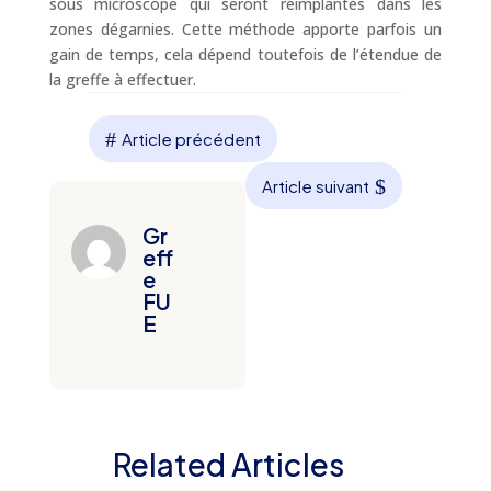
sous microscope qui seront réimplantés dans les
zones dégarnies. Cette méthode apporte parfois un
gain de temps, cela dépend toutefois de l’étendue de
la greffe à effectuer.
#
Article précédent
$
Article suivant
Gr
eff
e
FU
E
Related Articles