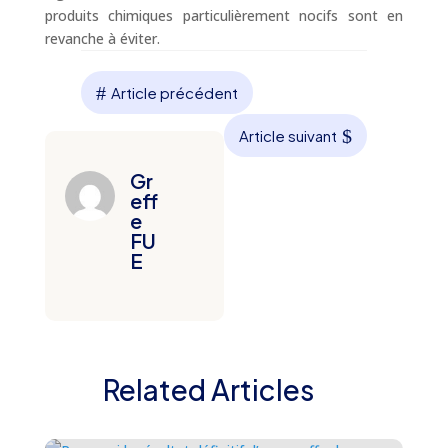
produits chimiques particulièrement nocifs sont en
revanche à éviter.
#
Article précédent
$
Article suivant
Gr
eff
e
FU
E
Related Articles