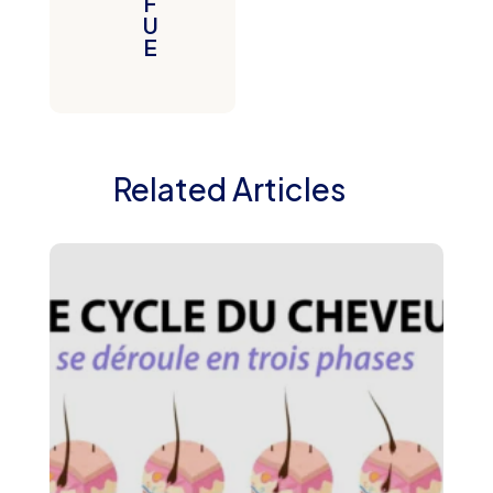
F
U
E
Related Articles